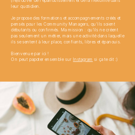
(re)trouver de l'épanouissement et de la flexibilité dans
leur quotidien.
Je propose des formations et accompagnements créés et
pensés pour les Community Managers, qu'ils soient
débutants ou confirmés. Ma mission : qu’ils ne créent
pas seulement un métier, mais une activité dans laquelle
ils se sentent à leur place, confiants, libres et épanouis.
Bienvenue par ici !
On peut papoter ensemble sur
Instagram
si ça te dit :)