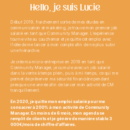
Hello, je suis Lucie
Début 2019, fraichement sortie de mes études en
communication et marketing, je trouve mon premier job
salarié en tant que Community Manager. L’expérience
tourne vite au cauchemar et je quitte cet emploi avec
l’idée de me lancer à mon compte afin de ne plus subir
une hiérarchie.
Je crée ma micro-entreprise en 2019 en tant que
Community Manager, je cumule avec un job salarié
dans la vente à temps plein, puis à mi-temps, ce qui me
permet de préserver ma sécurité financière pendant
presque une année afin de lancer mon activité de CM
tranquillement.
En 2020, je quitte mon emploi salarié pour me
consacrer à 200% à mon activité de Community
Manager. En moins de 6 mois, mon agenda se
remplit de clients et je génère de manière stable 3
000€/mois de chiffre d’affaires.