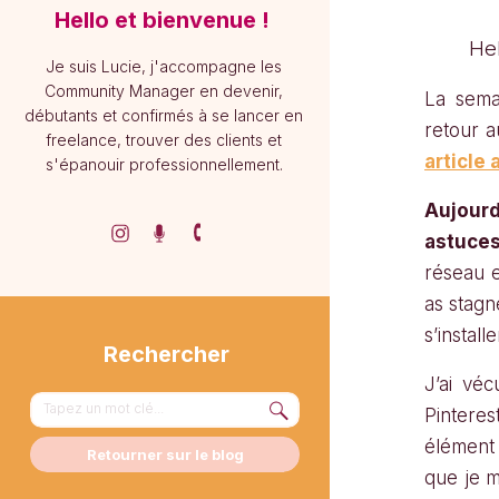
Hello et bienvenue !
Hel
Je suis Lucie, j'accompagne les
Community Manager en devenir,
La semai
débutants et confirmés à se lancer en
retour a
freelance, trouver des clients et
article 
s'épanouir professionnellement.
Aujourd
astuces
réseau e
as stagn
s’install
Rechercher
J’ai véc
Search
Pinteres
for:
élément
Retourner sur le blog
que je m