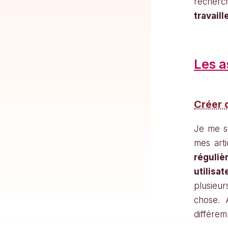
recherc
travail
Les a
Créer 
Je me su
mes arti
réguli
utilisat
plusieur
chose. A
différem