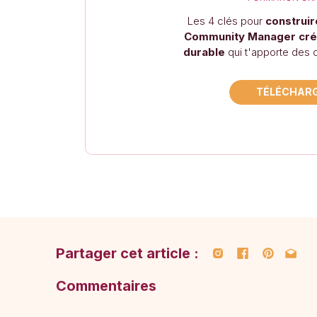
Les 4 clés pour
construir
Community Manager créat
Épingl
durable
qui t'apporte des c
Une astu
TÉLÉCHAR
Attenti
habitue
se pass
onéreuse
Utilise
J’avais 
Partager cet article :
gratuit
Commentaires
permet 
tes épi