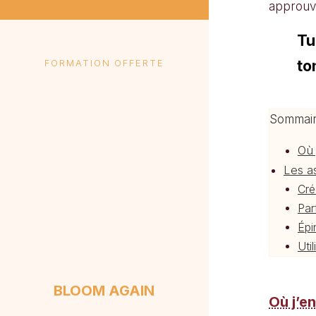
approuv
Tu
to
FORMATION OFFERTE
Sommai
Où 
Les a
Cré
Par
Épi
Uti
BLOOM AGAIN
Où j’en