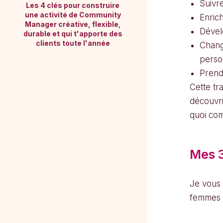
Suivre
Les 4 clés pour construire
une activité de Community
Enrich
Manager créative, flexible,
Dével
durable et qui t'apporte des
clients toute l'année
Chan
perso
Prendr
Cette tr
découvri
quoi co
Mes 3
Je vous
femmes d