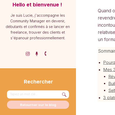
Hello et bienvenue !
Quand on
Je suis Lucie, j'accompagne les
revendre
Community Manager en devenir,
incontou
débutants et confirmés à se lancer en
relativi
freelance, trouver des clients et
s'épanouir professionnellement.
un forma
Sommai
Pourq
Mes 3
Rév
Rechercher
Bui
Sel
Search
3 pla
for:
Retourner sur le blog