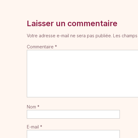
théma
organi
Laisser un commentaire
Spoti
Podca
Votre adresse e-mail ne sera pas publiée.
Les champs 
sélect
Commentaire
*
Si vous 
gratuite
abonnem
Écouter
s’inspir
nouvelle
commen
Nom
*
E-mail
*