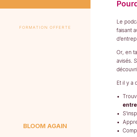
Pourq
Le podca
FORMATION OFFERTE
faisant 
d’entrep
Or, en t
avisés. 
découvri
Et il y 
Trouv
entre
S’insp
Appre
BLOOM AGAIN
Compr