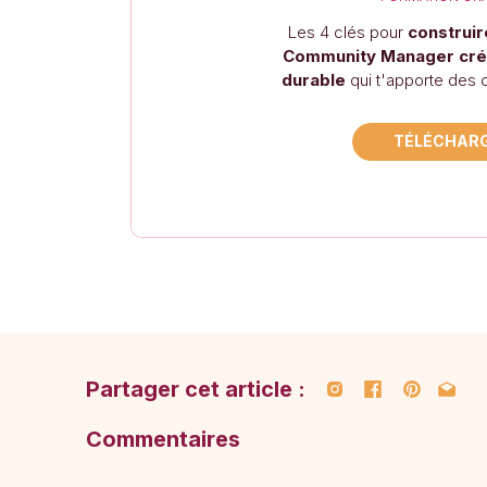
entrep
Les 4 clés pour
construir
Valentin
Community Manager créat
durable
qui t'apporte des c
3 pla
TÉLÉCHAR
entre
Il exist
Je parta
Apple
podcas
pour v
Partager cet article :
direc
biblio
Commentaires
Deez
reche