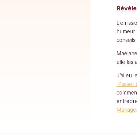
Révèle
L’émissi
humeur e
conseils
Maëlane 
elle les
J’ai eu l
Passer d
comment 
entrepre
Manage